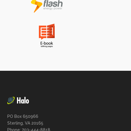
PO Box 650966
Sterling, VA 20165
Phone: 703-444-8818