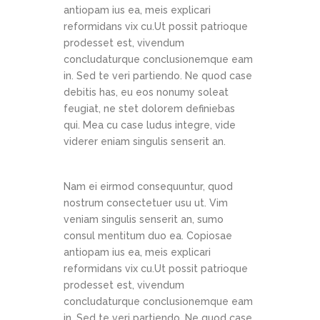
antiopam ius ea, meis explicari
reformidans vix cu.Ut possit patrioque
prodesset est, vivendum
concludaturque conclusionemque eam
in. Sed te veri partiendo. Ne quod case
debitis has, eu eos nonumy soleat
feugiat, ne stet dolorem definiebas
qui. Mea cu case ludus integre, vide
viderer eniam singulis senserit an.
Nam ei eirmod consequuntur, quod
nostrum consectetuer usu ut. Vim
veniam singulis senserit an, sumo
consul mentitum duo ea. Copiosae
antiopam ius ea, meis explicari
reformidans vix cu.Ut possit patrioque
prodesset est, vivendum
concludaturque conclusionemque eam
in. Sed te veri partiendo. Ne quod case