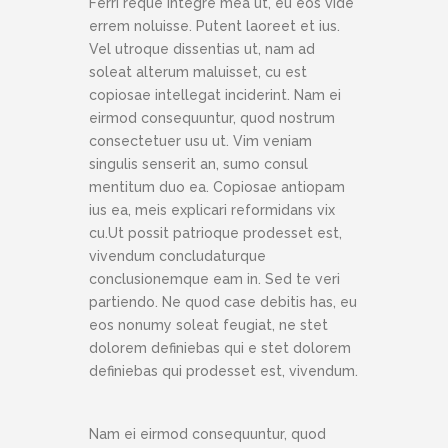
Ferri reque integre mea ut, eu eos vide
errem noluisse. Putent laoreet et ius.
Vel utroque dissentias ut, nam ad
soleat alterum maluisset, cu est
copiosae intellegat inciderint. Nam ei
eirmod consequuntur, quod nostrum
consectetuer usu ut. Vim veniam
singulis senserit an, sumo consul
mentitum duo ea. Copiosae antiopam
ius ea, meis explicari reformidans vix
cu.Ut possit patrioque prodesset est,
vivendum concludaturque
conclusionemque eam in. Sed te veri
partiendo. Ne quod case debitis has, eu
eos nonumy soleat feugiat, ne stet
dolorem definiebas qui e stet dolorem
definiebas qui prodesset est, vivendum.
Nam ei eirmod consequuntur, quod