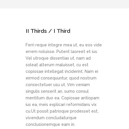
II Thirds / I Third
Ferri reque integre mea ut, eu eos vide
errem noluisse. Putent laoreet et ius.
Vel utroque dissentias ut, nam ad
soleat alterum maluisset, cu est
copiosae intellegat inciderint. Nam ei
eirmod consequuntur, quod nostrum
consectetuer usu ut. Vim veniam
singulis senserit an, sumo consul
mentitum duo ea. Copiosae antiopam
ius ea, meis explicari reformidans vix
cu.Ut possit patrioque prodesset est,
vivendum concludaturque
conclusionemque eam in.