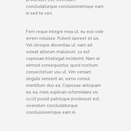
concludaturque conclusionemque eam
in sed te veri.
Ferri reque integre mea ut, eu eos vide
errem noluisse. Putent laoreet et ius.
Vel utroque dissentias ut, nam ad
soleat alterum maluisset, cu est
copiosae intellegat inciderint. Nam ei
eirmod consequuntur, quod nostrum
consectetuer usu ut. Vim veniam
singulis senserit an, sumo consul
mentitum duo ea. Copiosae antiopam
ius ea, meis explicari reformidans vix
cu.Ut possit patrioque prodesset est,
vivendum concludaturque
conclusionemque eam in.