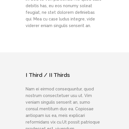
debitis has, eu eos nonumy soleat
feugiat, ne stet dolorem definiebas
qui. Mea cu case ludus integre, vide
viderer eniam singulis senserit an.
I Third / II Thirds
Nam ei eirmod consequuntur, quod
nostrum consectetuer usu ut. Vim
veniam singulis senserit an, sumo
consul mentitum duo ea. Copiosae
antiopam ius ea, meis explicari
reformidans vix cu.Ut possit patrioque
prodesset est, vivendum