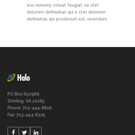
eos nonumy soleat feugiat, ne stet
dolorem definiebas qui e stet dolorem
definiebas qui prodesset est, vivendum.
PO Box 650966
Sterling, VA 20165
Phone: 703-444-8818
Fax: 703-444-6225