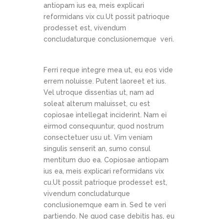
antiopam ius ea, meis explicari
reformidans vix cu.Ut possit patrioque
prodesset est, vivendum
concludaturque conclusionemque veri.
Ferri reque integre mea ut, eu eos vide
errem noluisse. Putent laoreet et ius.
Vel utroque dissentias ut, nam ad
soleat alterum maluisset, cu est
copiosae intellegat inciderint. Nam ei
eirmod consequuntur, quod nostrum
consectetuer usu ut. Vim veniam
singulis senserit an, sumo consul
mentitum duo ea. Copiosae antiopam
ius ea, meis explicari reformidans vix
cu.Ut possit patrioque prodesset est,
vivendum concludaturque
conclusionemque eam in. Sed te veri
partiendo. Ne quod case debitis has, eu